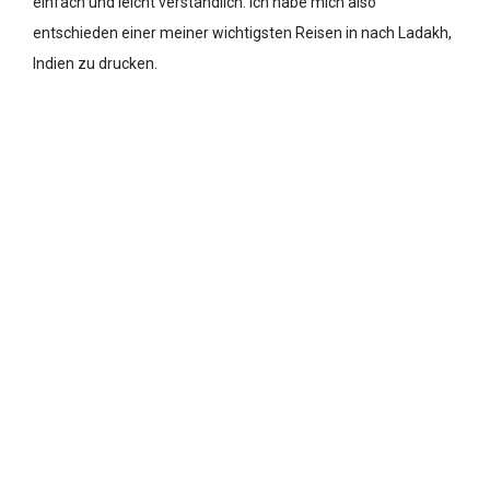
einfach und leicht verständlich. Ich habe mich also
entschieden einer meiner wichtigsten Reisen in nach Ladakh,
Indien zu drucken.